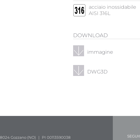
acciaio inossidabile
AISI 316L
DOWNLOAD
immagine
DWG3D
SEGUI
 28024 Gozzano (NO)
|
PI 00113590038