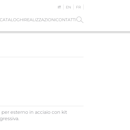
IT
EN
FR
CATALOGHI
REALIZZAZIONI
CONTATTI
per esterno in acciaio con kit
gressiva.