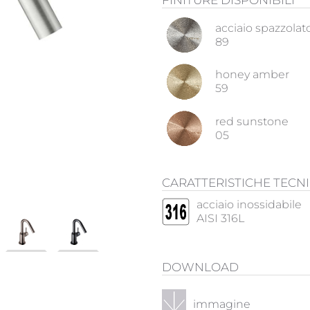
FINITURE DISPONIBILI
acciaio spazzolat
89
honey amber
59
red sunstone
05
CARATTERISTICHE TECN
acciaio inossidabile
AISI 316L
DOWNLOAD
immagine