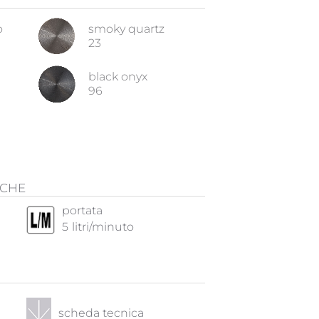
o
smoky quartz
23
black onyx
96
ICHE
portata
5
litri/minuto
scheda tecnica