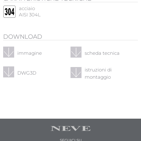
acciaio
AISI 304L
DOWNLOAD
immagine
scheda tecnica
istruzioni di
DWG3D
montaggio
SEGUICI SU