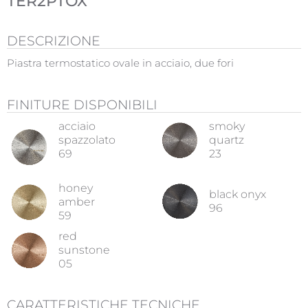
TER2PTOX
DESCRIZIONE
Piastra termostatico ovale in acciaio, due fori
FINITURE DISPONIBILI
acciaio
smoky
spazzolato
quartz
69
23
honey
black onyx
amber
96
59
red
sunstone
05
CARATTERISTICHE TECNICHE