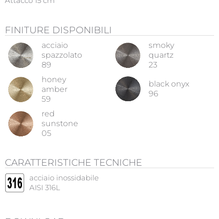
Attacco 15 cm
FINITURE DISPONIBILI
acciaio
smoky
spazzolato
quartz
89
23
honey
black onyx
amber
96
59
red
sunstone
05
CARATTERISTICHE TECNICHE
acciaio inossidabile
AISI 316L