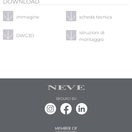
DOWNLOAD
immagine
scheda tecnica
istruzioni di
DWG3D
montaggio
SEGUICI SU