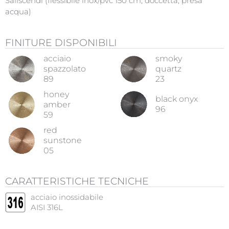
Saliscendi (flessibile inox/pvc 150 cm, doccetta, presa
acqua)
FINITURE DISPONIBILI
acciaio
smoky
spazzolato
quartz
89
23
honey
black onyx
amber
96
59
red
sunstone
05
CARATTERISTICHE TECNICHE
acciaio inossidabile
AISI 316L