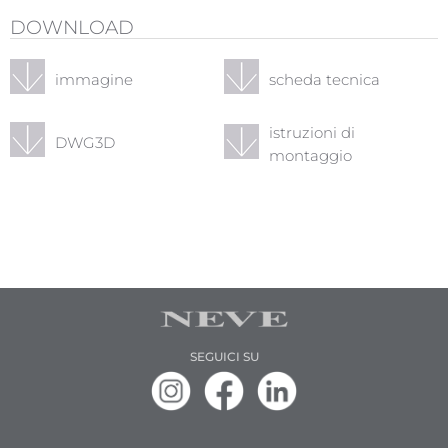
DOWNLOAD
immagine
scheda tecnica
istruzioni di
DWG3D
montaggio
SEGUICI SU