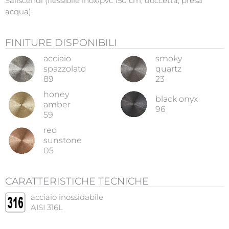
Saliscendi (flessibile inox/pvc 150 cm, doccetta, presa
acqua)
FINITURE DISPONIBILI
acciaio
smoky
spazzolato
quartz
89
23
honey
black onyx
amber
96
59
red
sunstone
05
CARATTERISTICHE TECNICHE
acciaio inossidabile
AISI 316L