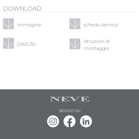
DOWNLOAD
immagine
scheda tecnica
istruzioni di
DWG3D
montaggio
SEGUICI SU