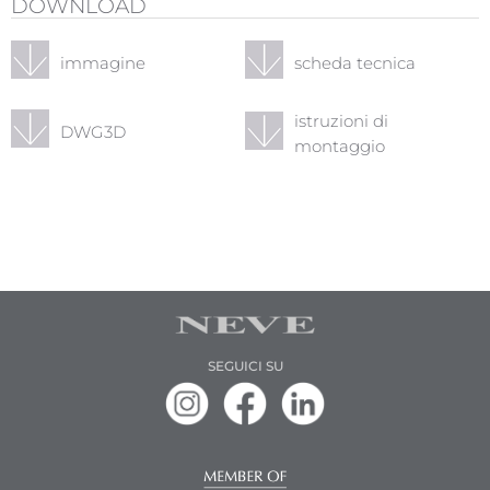
DOWNLOAD
immagine
scheda tecnica
istruzioni di
DWG3D
montaggio
SEGUICI SU