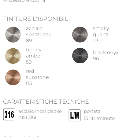
Miscelatore cucina
FINITURE DISPONIBILI
acciaio
smoky
spazzolato
quartz
89
23
honey
black onyx
amber
96
59
red
sunstone
05
CARATTERISTICHE TECNICHE
acciaio inossidabile
portata
AISI 316L
15
litri/minuto