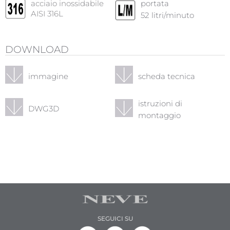
acciaio inossidabile
portata
AISI 316L
52
litri/minuto
DOWNLOAD
immagine
scheda tecnica
istruzioni di
DWG3D
montaggio
SEGUICI SU