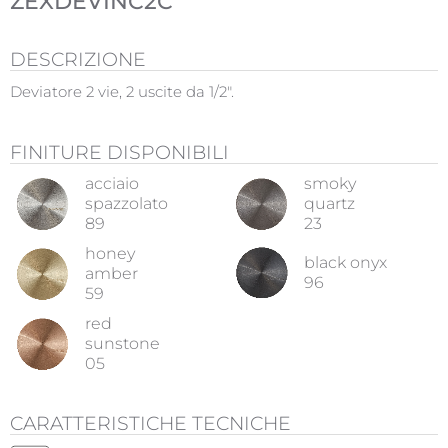
ZEXDEVINC2C
DESCRIZIONE
Deviatore 2 vie, 2 uscite da 1/2".
FINITURE DISPONIBILI
acciaio
smoky
spazzolato
quartz
89
23
honey
black onyx
amber
96
59
red
sunstone
05
CARATTERISTICHE TECNICHE