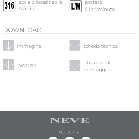
acciaio inossidabile
portata
AISI 316L
5
litri/minuto
DOWNLOAD
immagine
scheda tecnica
istruzioni di
DWG3D
montaggio
SEGUICI SU