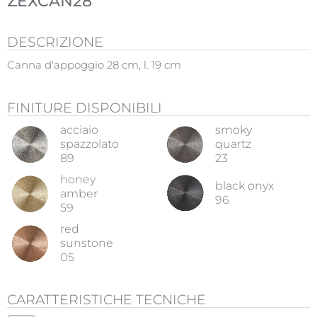
ZEXCAN28
DESCRIZIONE
Canna d'appoggio 28 cm, l. 19 cm
FINITURE DISPONIBILI
acciaio
smoky
spazzolato
quartz
89
23
honey
black onyx
amber
96
59
red
sunstone
05
CARATTERISTICHE TECNICHE