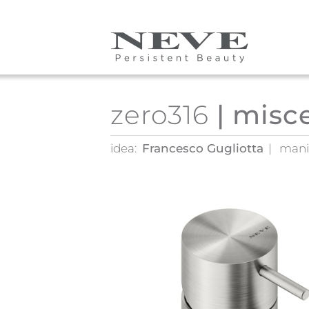
Skip to main content
zero316
| misce
idea:
Francesco Gugliotta
mani