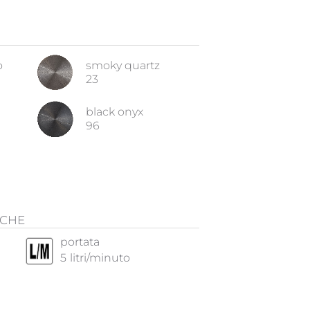
o
smoky quartz
23
black onyx
96
ICHE
portata
5
litri/minuto