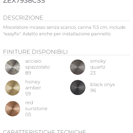
ZEX7938CSS
DESCRIZIONE
Miscelatore incasso senza scarico, canna 11,5 cm, include
"easyfix". Adatto anche per installazione pannello.
FINITURE DISPONIBILI
acciaio
smoky
spazzolato
quartz
89
23
honey
black onyx
amber
96
59
red
sunstone
05
CARATTERISTICHE TECNICHE