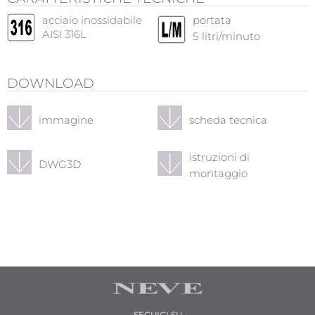
acciaio inossidabile
portata
AISI 316L
5
litri/minuto
DOWNLOAD
immagine
scheda tecnica
istruzioni di
DWG3D
montaggio
SEGUICI SU