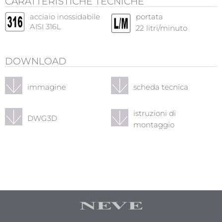
CARATTERISTICHE TECNICHE
acciaio inossidabile
portata
AISI 316L
22
litri/minuto
DOWNLOAD
immagine
scheda tecnica
istruzioni di
DWG3D
montaggio