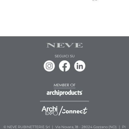
SEGUICI SU
© NEVE RUBINETTERIE Srl
|
Via Novara, 18 - 28024 Gozzano (NO)
|
PI