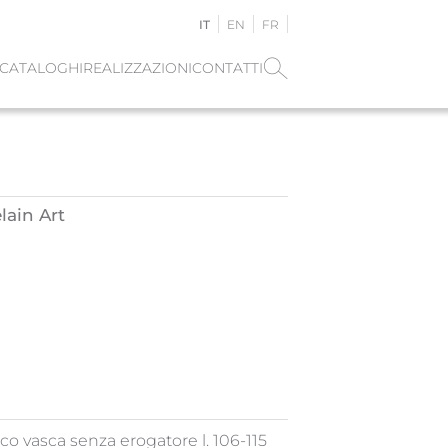
IT
EN
FR
CATALOGHI
REALIZZAZIONI
CONTATTI
lain Art
co vasca senza erogatore l. 106-115