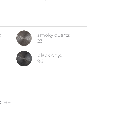
o
smoky quartz
23
black onyx
96
ICHE