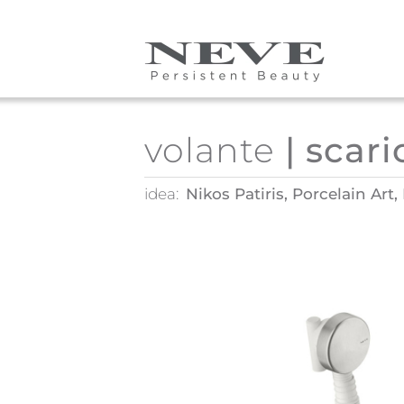
Skip to main content
volante
| scari
idea:
Nikos Patiris, Porcelain Art