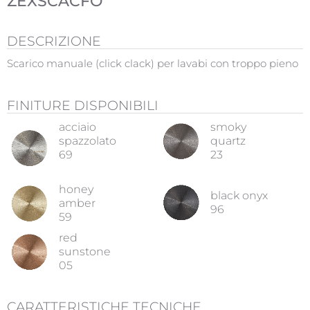
ZEXSCACFO
DESCRIZIONE
Scarico manuale (click clack) per lavabi con troppo pieno
FINITURE DISPONIBILI
acciaio
smoky
spazzolato
quartz
69
23
honey
black onyx
amber
96
59
red
sunstone
05
CARATTERISTICHE TECNICHE