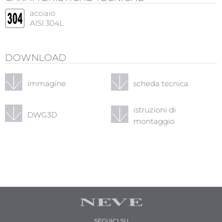
acciaio
AISI 304L
DOWNLOAD
immagine
scheda tecnica
istruzioni di
DWG3D
montaggio
SEGUICI SU