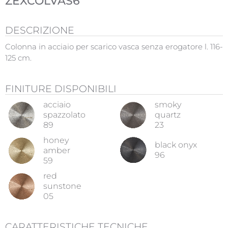
ZEXCOLVAS6
DESCRIZIONE
Colonna in acciaio per scarico vasca senza erogatore l. 116-
125 cm.
FINITURE DISPONIBILI
acciaio
smoky
spazzolato
quartz
89
23
honey
black onyx
amber
96
59
red
sunstone
05
CARATTERISTICHE TECNICHE