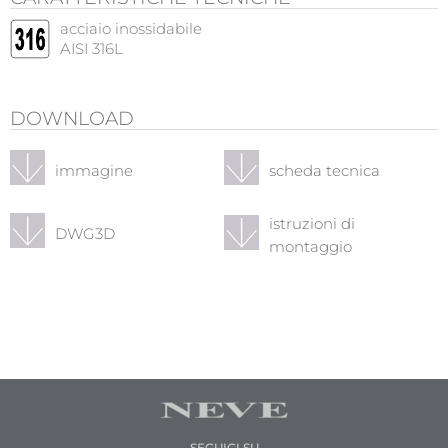
acciaio inossidabile
AISI 316L
DOWNLOAD
immagine
scheda tecnica
istruzioni di
DWG3D
montaggio
SEGUICI SU