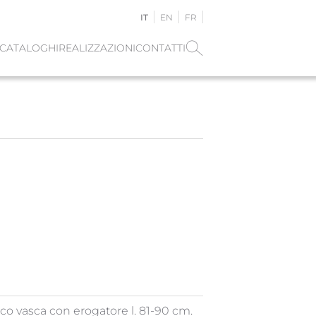
IT
EN
FR
CATALOGHI
REALIZZAZIONI
CONTATTI
ico vasca con erogatore l. 81-90 cm.