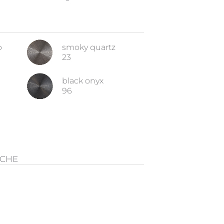
o
smoky quartz
23
black onyx
96
ICHE