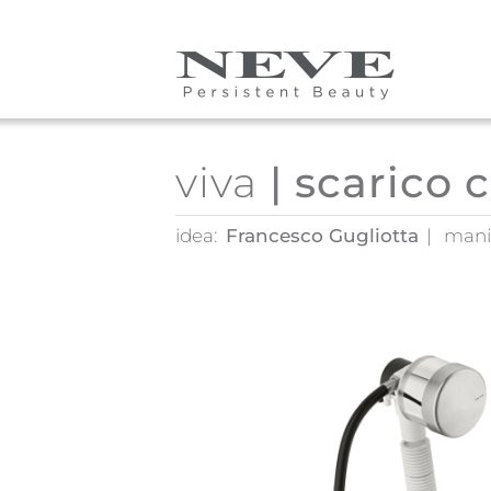
Skip to main content
viva
| scarico 
idea:
Francesco Gugliotta
mani