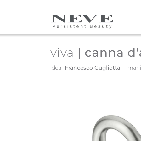
Skip to main content
viva
| canna d
idea:
Francesco Gugliotta
mani