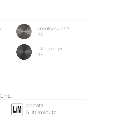
o
smoky quartz
23
black onyx
96
ICHE
portata
5
litri/minuto