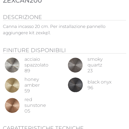
ZEXCAN200
DESCRIZIONE
Canna incasso 20 cm. Per installazione pannello
aggiungere kit zexkp1.
FINITURE DISPONIBILI
acciaio
smoky
spazzolato
quartz
89
23
honey
black onyx
amber
96
59
red
sunstone
05
CARATTERISTICHE TECNICHE