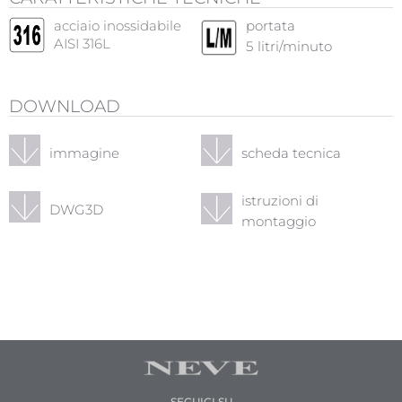
acciaio inossidabile
portata
AISI 316L
5
litri/minuto
DOWNLOAD
immagine
scheda tecnica
istruzioni di
DWG3D
montaggio
SEGUICI SU