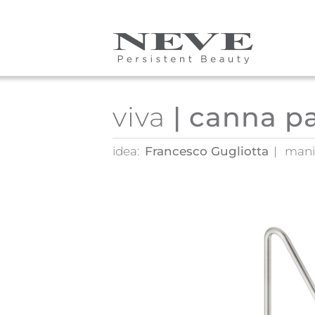
Skip to main content
viva
| canna p
idea:
Francesco Gugliotta
mani