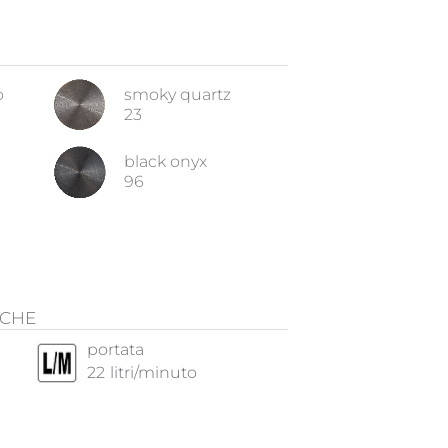
o
smoky quartz
23
black onyx
96
ICHE
portata
22
litri/minuto