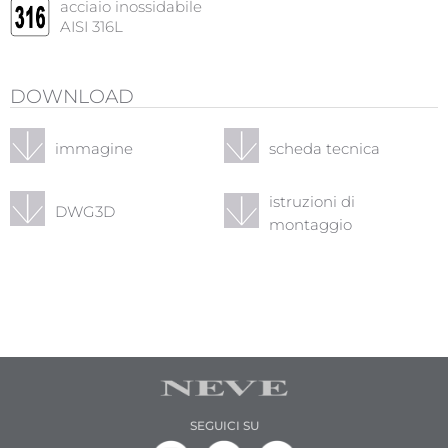
acciaio inossidabile
AISI 316L
DOWNLOAD
immagine
scheda tecnica
istruzioni di
DWG3D
montaggio
SEGUICI SU