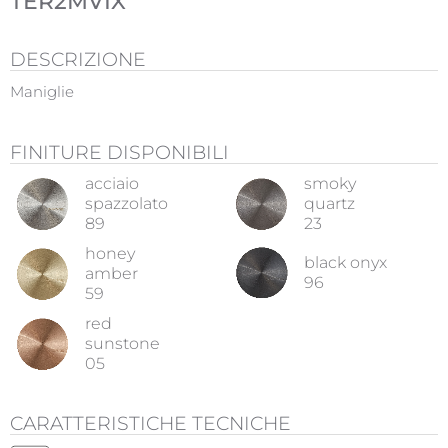
TER2MVIX
DESCRIZIONE
Maniglie
FINITURE DISPONIBILI
acciaio
smoky
spazzolato
quartz
89
23
honey
black onyx
amber
96
59
red
sunstone
05
CARATTERISTICHE TECNICHE