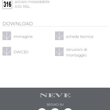
acciaio inossidabile
AISI 316L
DOWNLOAD
immagine
scheda tecnica
istruzioni di
DWG3D
montaggio
SEGUICI SU