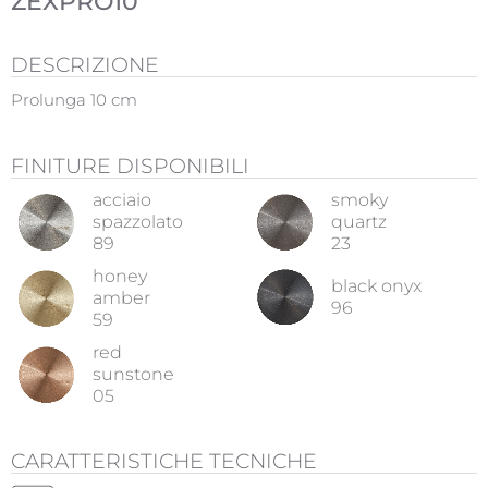
ZEXPRO10
DESCRIZIONE
Prolunga 10 cm
FINITURE DISPONIBILI
acciaio
smoky
spazzolato
quartz
89
23
honey
black onyx
amber
96
59
red
sunstone
05
CARATTERISTICHE TECNICHE