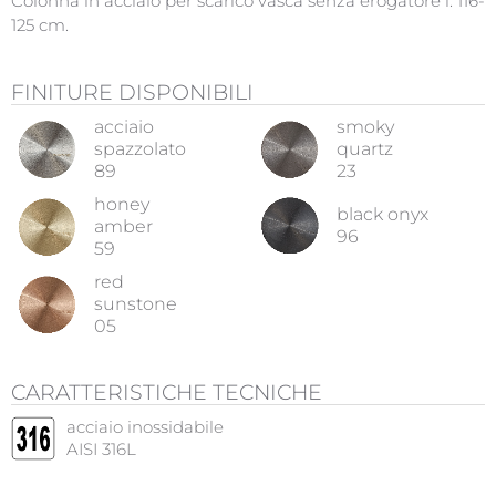
Colonna in acciaio per scarico vasca senza erogatore l. 116-
125 cm.
FINITURE DISPONIBILI
acciaio
smoky
spazzolato
quartz
89
23
honey
black onyx
amber
96
59
red
sunstone
05
CARATTERISTICHE TECNICHE
acciaio inossidabile
AISI 316L