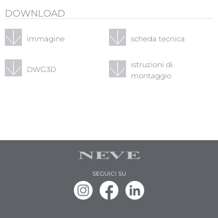
DOWNLOAD
immagine
scheda tecnica
istruzioni di
DWG3D
montaggio
SEGUICI SU