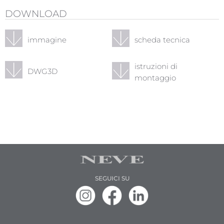
DOWNLOAD
immagine
scheda tecnica
istruzioni di
DWG3D
montaggio
SEGUICI SU