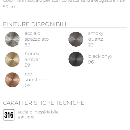
Colonna in acciaio per scarico vasca senza erogatore l. 81-
90 cm.
FINITURE DISPONIBILI
acciaio
smoky
spazzolato
quartz
89
23
honey
black onyx
amber
96
59
red
sunstone
05
CARATTERISTICHE TECNICHE
acciaio inossidabile
AISI 316L