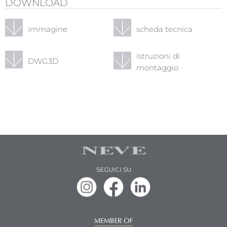
DOWNLOAD
immagine
scheda tecnica
istruzioni di
DWG3D
montaggio
SEGUICI SU