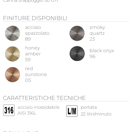
Canna d'appoggio 30 cm
FINITURE DISPONIBILI
acciaio
smoky
spazzolato
quartz
89
23
honey
black onyx
amber
96
59
red
sunstone
05
CARATTERISTICHE TECNICHE
acciaio inossidabile
portata
AISI 316L
22
litri/minuto