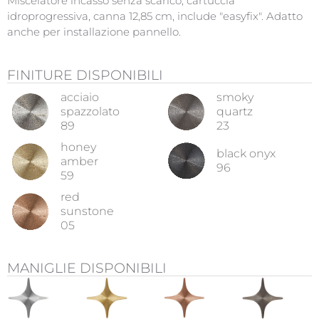
Miscelatore incasso senza scarico, cartuccia
idroprogressiva, canna 12,85 cm, include "easyfix". Adatto
anche per installazione pannello.
FINITURE DISPONIBILI
acciaio
smoky
spazzolato
quartz
89
23
honey
black onyx
amber
96
59
red
sunstone
05
MANIGLIE DISPONIBILI