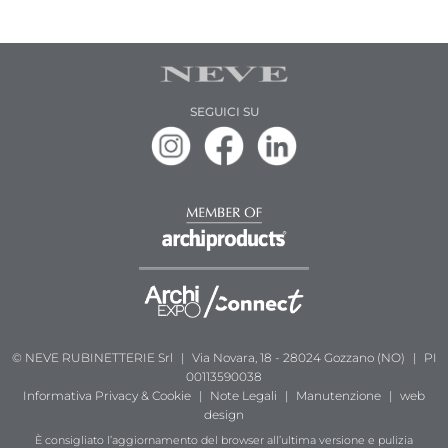
SEGUICI SU
© NEVE RUBINETTERIE Srl
|
Via Novara, 18 - 28024 Gozzano (NO)
|
PI
00113590038
Informativa
Privacy & Cookie
|
Note Legali
|
Manutenzione
|
web
design
È consigliato l’aggiornamento del browser all’ultima versione e pulizia