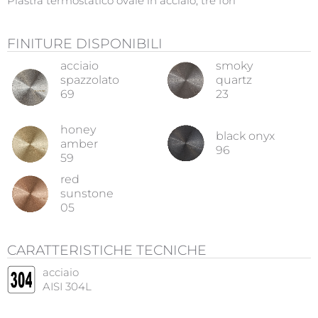
Piastra termostatico ovale in acciaio, tre fori
FINITURE DISPONIBILI
acciaio
smoky
spazzolato
quartz
69
23
honey
black onyx
amber
96
59
red
sunstone
05
CARATTERISTICHE TECNICHE
acciaio
AISI 304L