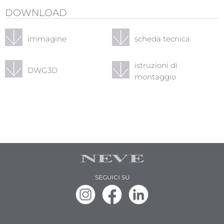
DOWNLOAD
immagine
scheda tecnica
istruzioni di
DWG3D
montaggio
SEGUICI SU