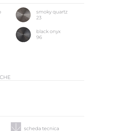
o
smoky quartz
23
black onyx
96
ICHE
scheda tecnica