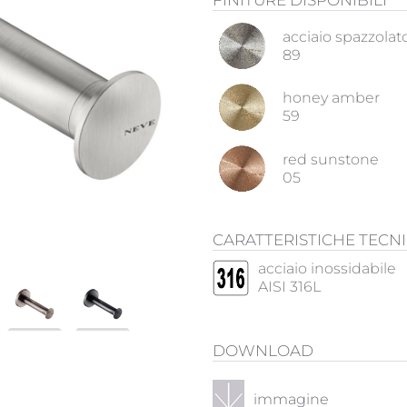
FINITURE DISPONIBILI
acciaio spazzolat
89
honey amber
59
red sunstone
05
CARATTERISTICHE TECN
acciaio inossidabile
AISI 316L
DOWNLOAD
immagine